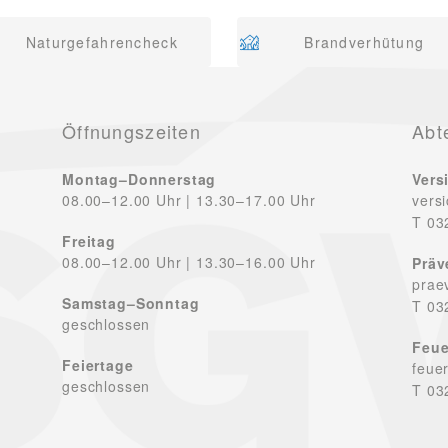
Naturgefahrencheck
Brandverhütung
Öffnungszeiten
Abt
Montag–Donnerstag
Vers
08.00–12.00 Uhr | 13.30–17.00 Uhr
vers
T 03
Freitag
08.00–12.00 Uhr | 13.30–16.00 Uhr
Präv
prae
Samstag–Sonntag
T 03
geschlossen
Feue
Feiertage
feue
geschlossen
T 03