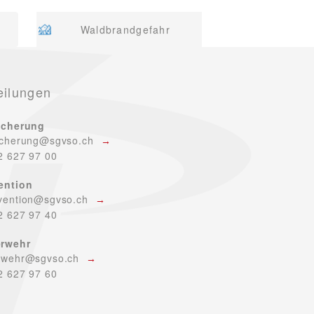
Waldbrandgefahr
eilungen
icherung
icherung@sgvso.ch
2 627 97 00
ention
vention@sgvso.ch
2 627 97 40
rwehr
rwehr@sgvso.ch
2 627 97 60